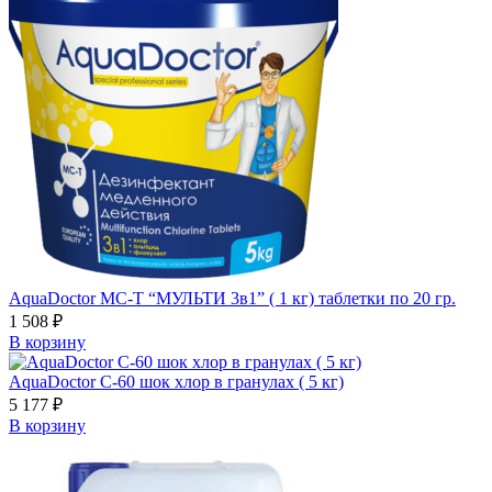
AquaDoctor MC-T “МУЛЬТИ 3в1” ( 1 кг) таблетки по 20 гр.
1 508
₽
В корзину
AquaDoctor C-60 шок хлор в гранулах ( 5 кг)
5 177
₽
В корзину