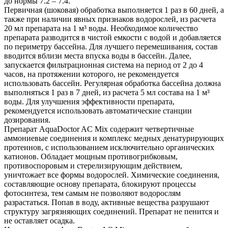
до нормы 7.2 – 7.4.
Первичная (шоковая) обработка выполняется 1 раз в 60 дней, а
также при наличии явных признаков водорослей, из расчета
20 мл препарата на 1 м³ воды. Необходимое количество
препарата разводится в чистой емкости с водой и добавляется
по периметру бассейна. Для лучшего перемешивания, состав
вводится вблизи места впуска воды в бассейн. Далее,
запускается фильтрационная система на период от 2 до 4
часов, на протяжении которого, не рекомендуется
использовать бассейн. Регулярная обработка бассейна должна
выполняться 1 раз в 7 дней, из расчета 5 мл состава на 1 м³
воды. Для улучшения эффективности препарата,
рекомендуется использовать автоматические станции
дозирования.
Препарат AquaDoctor AC Mix содержит четвертичные
аммониевые соединения и комплекс медных денатурирующих
протеинов, с использованием исключительно органических
катионов. Обладает мощным противогрибковым,
противоспоровым и стерелизирующим действием,
уничтожает все формы водорослей. Химические соединения,
составляющие основу препарата, блокируют процессы
фотосинтеза, тем самым не позволяют водорослям
разрастаться. Попав в воду, активные вещества разрушают
структуру загрязняющих соединений. Препарат не пенится и
не оставляет осадка.