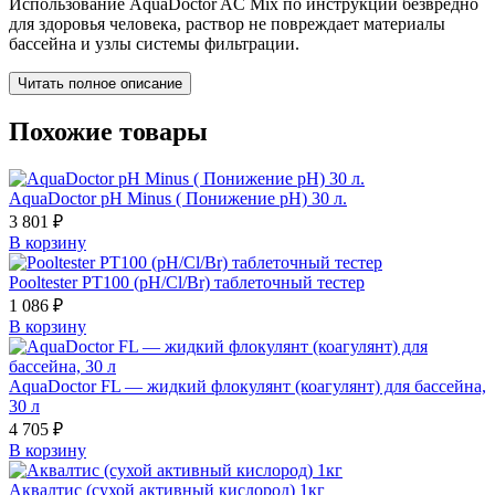
Использование AquaDoctor AC Mix по инструкции безвредно
для здоровья человека, раствор не повреждает материалы
бассейна и узлы системы фильтрации.
Читать полное описание
Похожие товары
AquaDoctor pH Minus ( Понижение pH) 30 л.
3 801
₽
В корзину
Pooltester PT100 (pH/Cl/Br) таблеточный тестер
1 086
₽
В корзину
AquaDoctor FL — жидкий флокулянт (коагулянт) для бассейна,
30 л
4 705
₽
В корзину
Аквалтис (сухой активный кислород) 1кг