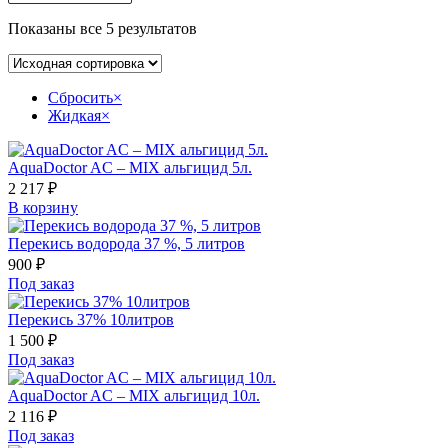
Показаны все 5 результатов
Сбросить
×
Жидкая
×
AquaDoctor AC – MIX альгицид 5л.
2 217
₽
В корзину
Перекись водорода 37 %, 5 литров
900
₽
Под заказ
Перекись 37% 10литров
1 500
₽
Под заказ
AquaDoctor AC – MIX альгицид 10л.
2 116
₽
Под заказ