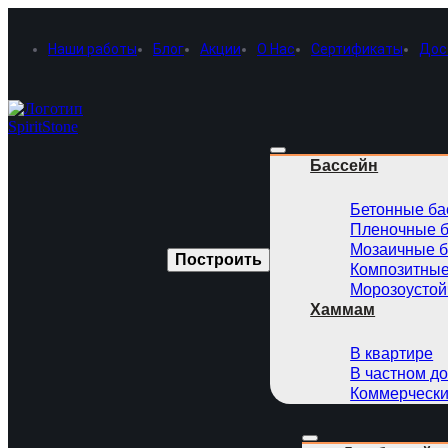
Наши работы
Блог
Акции
О Нас
Сертификаты
Дос
Бассейн
Бетонные ба
Пленочные 
Мозаичные 
Построить
Композитные
Морозоустой
Хаммам
В квартире
В частном д
Коммерческ