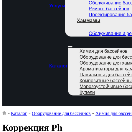
Обслуживание бас
Услуги
Ремонт бассейнов
Проектирование б
Хаммамы
Обслуживание и р
Химия для бассейнов
Оборудование для бас
Оборудование для хам
Каталог
Ароматизаторы для ха
Павильоны для бассей
Композитные бассейны
Морозоустойчивые бас
Купели
»
Каталог
»
Оборудование для бассейнов
»
Химия для бассе
Коррекция Ph