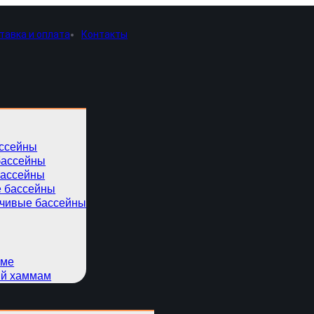
тавка и оплата
Контакты
ссейны
бассейны
бассейны
 бассейны
чивые бассейны
оме
ий хаммам