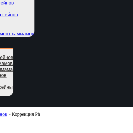
сейнов
ассейнов
емонт хаммамов
сейнов
мамов
ммама
нов
сейны
йнов
»
Коррекция Ph