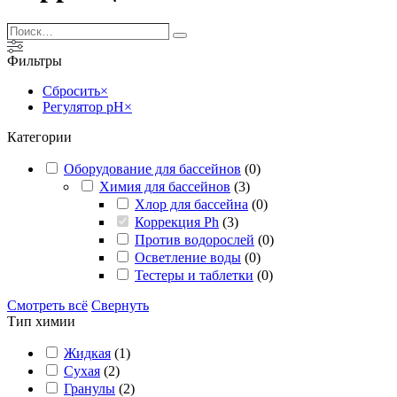
Поиск…
Поиск
Фильтры
Сбросить
×
Регулятор pH
×
Категории
Оборудование для бассейнов
(
0
)
Химия для бассейнов
(
3
)
Хлор для бассейна
(
0
)
Коррекция Ph
(
3
)
Против водорослей
(
0
)
Осветление воды
(
0
)
Тестеры и таблетки
(
0
)
Смотреть всё
Свернуть
Тип химии
Жидкая
(
1
)
Сухая
(
2
)
Гранулы
(
2
)