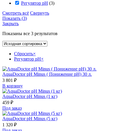
Регулятор pH
(
3
)
Смотреть всё
Свернуть
Показать
(
3
)
Закрыть
Показаны все 3 результатов
Сбросить
×
Регулятор pH
×
AquaDoctor pH Minus ( Понижение pH) 30 л.
3 801
₽
В корзину
AquaDoctor pH Minus (1 кг)
459
₽
Под заказ
AquaDoctor pH Minus (5 кг)
1 320
₽
Под заказ