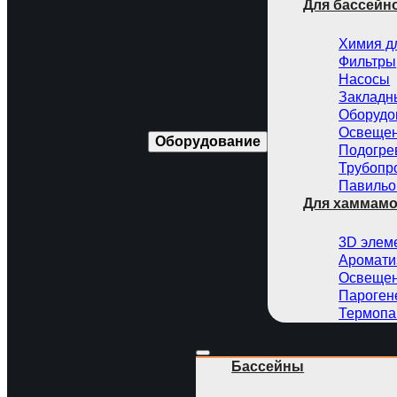
Для бассейн
Химия д
Фильтры
Насосы
Закладн
Оборудо
Освещен
Оборудование
Подогре
Трубопр
Павильо
Для хаммам
3D элем
Аромати
Освещен
Пароген
Термопа
Бассейны