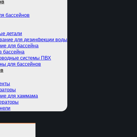
ов
ля бассейнов
ые детали
вание для дезинфекции воды
ие для бассейна
в бассейна
оводные системы ПВХ
ны для бассейнов
ов
енты
заторы
ие для хаммама
ераторы
нели