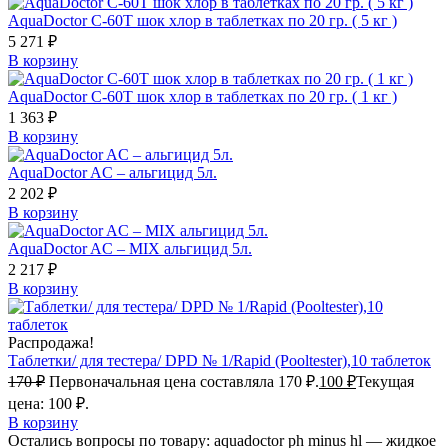
AquaDoctor C-60T шок хлор в таблетках по 20 гр. ( 5 кг )
5 271
₽
В корзину
AquaDoctor C-60T шок хлор в таблетках по 20 гр. ( 1 кг )
1 363
₽
В корзину
AquaDoctor AC – альгицид 5л.
2 202
₽
В корзину
AquaDoctor AC – MIX альгицид 5л.
2 217
₽
В корзину
Распродажа!
Таблетки/ для тестера/ DPD № 1/Rapid (Pooltester),10 таблеток
170
₽
Первоначальная цена составляла 170 ₽.
100
₽
Текущая
цена: 100 ₽.
В корзину
Остались вопросы по товару: aquadoctor ph minus hl — жидкое